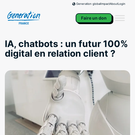
Skip
Impact
About
Login
Generation global
to
content
Faire un don
IA, chatbots : un futur 100%
digital en relation client ?